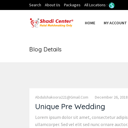
Search
About Us
Packages
All Locations :
HOME
MY ACCOUNT
Blog Details
Abdulshakoora221@gmail.com
December 26, 2018
Unique Pre Wedding
Lorem ipsum dolor sit amet, consectetur adipisc
ullamcorper. Sed vel elit sed nunc ornare auctor