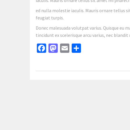
iaculis. Mauris ornare tellus sit amet mi pharetr
ed nulla molestie iaculis. Mauris ornare tellus 
feugiat turpis.
Donec malesuada volutpat varius. Quisque eu mau
tincidunt ex scelerisque arcu varius, nec blandit
Facebook
Mastodon
Email
Share