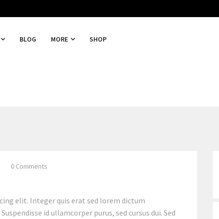
BLOG
MORE
SHOP
0 Comments
ing elit. Integer quis erat sed lorem dictum
. Suspendisse id ullamcorper purus, sed cursus dui. Sed