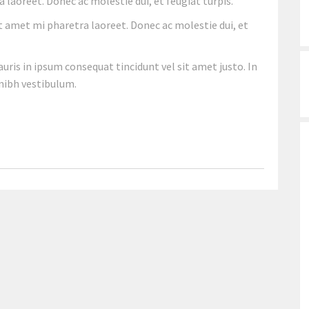
a laoreet. Donec ac molestie dui, et feugiat turpis.
sit amet mi pharetra laoreet. Donec ac molestie dui, et
ris in ipsum consequat tincidunt vel sit amet justo. In
 nibh vestibulum.