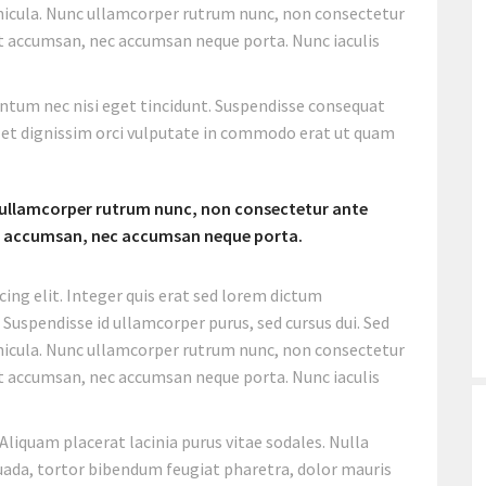
hicula. Nunc ullamcorper rutrum nunc, non consectetur
t accumsan, nec accumsan neque porta. Nunc iaculis
entum nec nisi eget tincidunt. Suspendisse consequat
us, et dignissim orci vulputate in commodo erat ut quam
c ullamcorper rutrum nunc, non consectetur ante
it accumsan, nec accumsan neque porta.
ing elit. Integer quis erat sed lorem dictum
. Suspendisse id ullamcorper purus, sed cursus dui. Sed
hicula. Nunc ullamcorper rutrum nunc, non consectetur
t accumsan, nec accumsan neque porta. Nunc iaculis
Aliquam placerat lacinia purus vitae sodales. Nulla
uada, tortor bibendum feugiat pharetra, dolor mauris